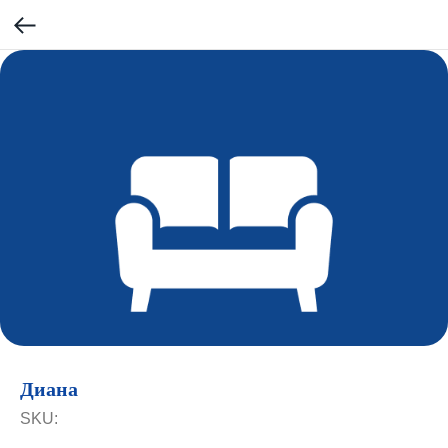
Диана
SKU: